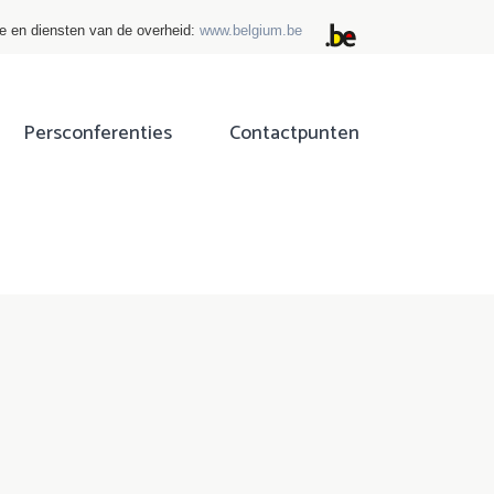
ie en diensten van de overheid:
www.belgium.be
Persconferenties
Contactpunten
ok
tter