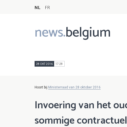
NL
FR
news.
belgium
Main
navigation
28 OKT 2016
17:28
Hoort bij
Ministerraad van 28 oktober 2016
Invoering van het ou
sommige contractuel