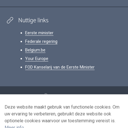
Nuttige links
Eerste minister
Federale regering
Belgium.be
Your Europe
FOD Kanselarij van de Eerste Minister
Footer
Persoonsgegevens
Voorwaarden voor het hergebruik
Deze website maakt gebruik van functionele cookies. Om
uw ervaring te verbeteren, gebruikt deze website ook
Contacteer ons
optionele cookies waarvoor uw toestemming vereist is.
Toegankelijkheid
Meer info
.