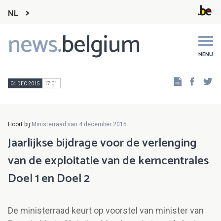
NL
news.
belgium
Main
navigation
MENU
Faceb
Tw
04 DEC 2015
17:01
Hoort bij
Ministerraad van 4 december 2015
Jaarlijkse bijdrage voor de verlenging
van de exploitatie van de kerncentrales
Doel 1 en Doel 2
De ministerraad keurt op voorstel van minister van