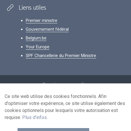
Liens utiles
Premier ministre
Gouvernement fédéral
Belgium.be
Your Europe
SPF Chancellerie du Premier Ministre
Footer
Données personnelles
Conditions de réutilisation
Ce site web utilise des cookies fonctionnels. Afin
d'optimiser votre expérience, ce site utilise également des
Contactez-nous
cookies optionnels pour lesquels votre autorisation est
Accessibilité
requise.
Plus d'infos
.