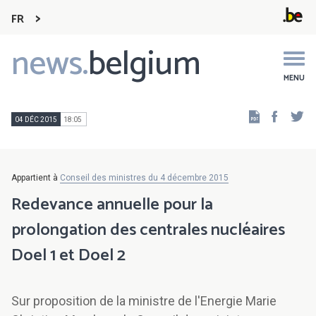
FR
news.
belgium
Main
navigation
MENU
Faceb
Tw
04 DÉC 2015
18:05
Appartient à
Conseil des ministres du 4 décembre 2015
Redevance annuelle pour la
prolongation des centrales nucléaires
Doel 1 et Doel 2
Sur proposition de la ministre de l'Energie Marie