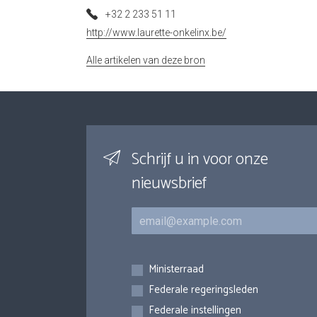
+32 2 233 51 11
http://www.laurette-onkelinx.be/
Alle artikelen van deze bron
Schrijf u in voor onze
nieuwsbrief
E-mail
Inschrijvingen
Ministerraad
Federale regeringsleden
Federale instellingen