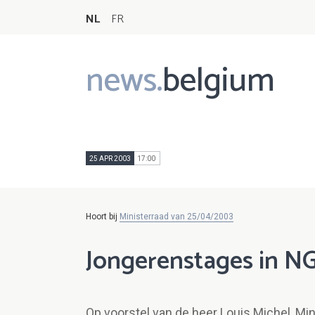
NL
FR
news.
belgium
Main
navigation
25 APR 2003
17:00
Hoort bij
Ministerraad van 25/04/2003
Jongerenstages in N
Op voorstel van de heer Louis Michel, Mi