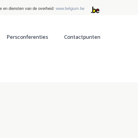
ie en diensten van de overheid:
www.belgium.be
Persconferenties
Contactpunten
ok
tter