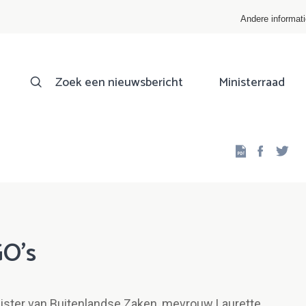
Andere informat
Zoek een nieuwsbericht
Ministerraad
Facebo
Twi
GO's
nister van Buitenlandse Zaken, mevrouw Laurette