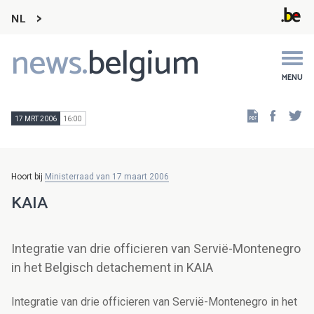
NL
news.
belgium
Main
navigation
MENU
Faceb
Tw
17 MRT 2006
16:00
Hoort bij
Ministerraad van 17 maart 2006
KAIA
Integratie van drie officieren van Servië-Montenegro
in het Belgisch detachement in KAIA
Integratie van drie officieren van Servië-Montenegro in het