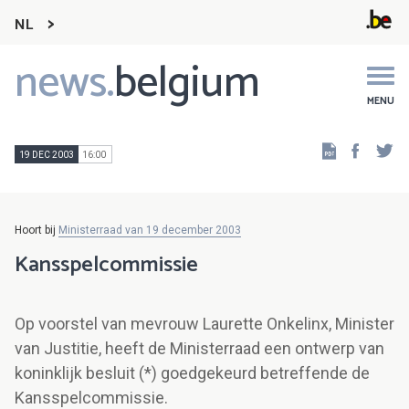
NL
news.
belgium
Main
navigation
MENU
Faceb
Tw
19 DEC 2003
16:00
Hoort bij
Ministerraad van 19 december 2003
Kansspelcommissie
Op voorstel van mevrouw Laurette Onkelinx, Minister
van Justitie, heeft de Ministerraad een ontwerp van
koninklijk besluit (*) goedgekeurd betreffende de
Kansspelcommissie.