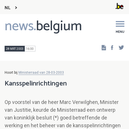
NL
news.
belgium
Main
navigation
MENU
Faceb
Tw
28 MRT 2003
16:00
Hoort bij
Ministerraad van 28-03-2003
Kansspelinrichtingen
Op voorstel van de heer Marc Verwilghen, Minister
van Justitie, keurde de Ministerraad een ontwerp
van koninklijk besluit (*) goed betreffende de
werking en het beheer van de kansspelinrichtingen