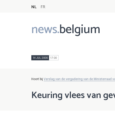
NL
FR
news.
belgium
Main
navigation
14 JUL 2000
17:00
Hoort bij
Verslag van de vergadering van de Ministerraad va
Keuring vlees van ge