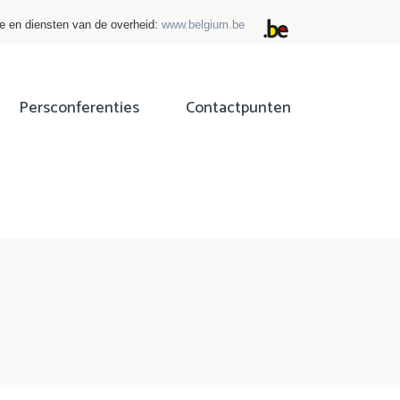
ie en diensten van de overheid:
www.belgium.be
Persconferenties
Contactpunten
ok
tter