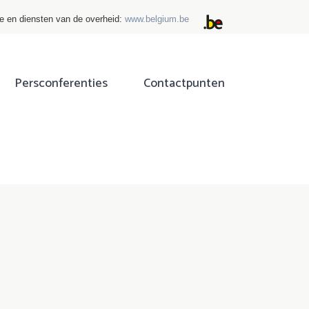
ie en diensten van de overheid:
www.belgium.be
Persconferenties
Contactpunten
ok
tter