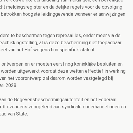
t meldingsregister en duidelijke regels voor de opvolging
de betrokken hoogste leidinggevende wanneer er aanwijzingen
ders te beschermen tegen represailles, onder meer via de
rbeschikkingstelling, al is deze bescherming niet toepasbaar
neel van het Hof wegens hun specifiek statuut.
ontwerpen en er moeten eerst nog koninklijke besluiten en
e worden uitgewerkt voordat deze wetten effectief in werking
 van het voorontwerp zal daarom worden vastgelegd bij
ari 2028.
aan de Gegevensbeschermingsautoriteit en het Federaal
ordt eveneens voorgelegd aan syndicale onderhandelingen en
ad van State.