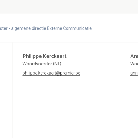
ister - algemene directie Externe Communicatie
Philippe
Kerckaert
An
Woordvoerder (NL)
Woo
philippe.kerckaert@premier.be
ann