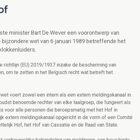
of
rste minister Bart De Wever een voorontwerp van
e bijzondere wet van 6 januari 1989 betreffende het
klokkenluiders.
oe richtlijn (EU) 2019/1937 inzake de bescherming van
, om te zetten in het Belgisch recht wat betreft het
wet voert zowel een intern als een extern meldingskanaal in.
 oudst benoemde rechter van elke taalgroep, die fungeert als
s voor alle personen die beroepsmatig met het Hof in
ijk extern meldingskanaal opgericht in de vorm of een Comité
telijk Hof, het Hof van Cassatie en de Raad van State.
t vertrouwelijke behandeling van meldingen, een beveiligde