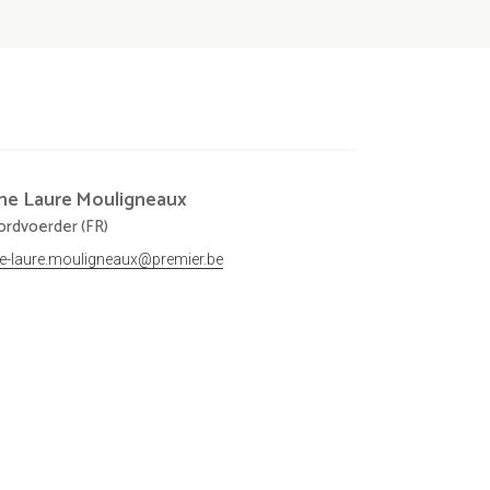
ne Laure
Mouligneaux
rdvoerder (FR)
e-laure.mouligneaux@premier.be