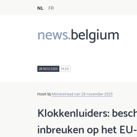
NL
FR
news.
belgium
Main
navigation
28 NOV 2025
19:20
Hoort bij
Ministerraad van 28 november 2025
Klokkenluiders: besc
inbreuken op het EU-