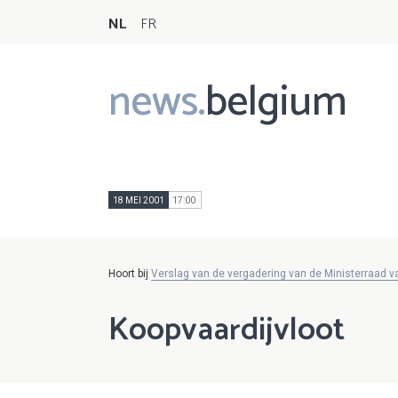
NL
FR
news.
belgium
Main
navigation
18 MEI 2001
17:00
Hoort bij
Verslag van de vergadering van de Ministerraad 
Koopvaardijvloot