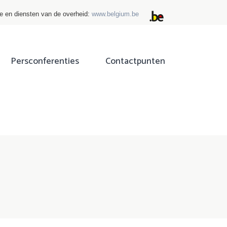
ie en diensten van de overheid:
www.belgium.be
Persconferenties
Contactpunten
ok
tter