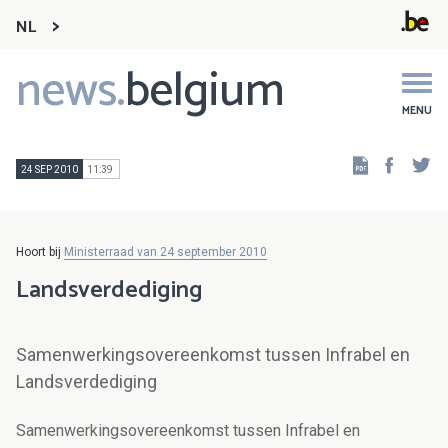
NL
news.
belgium
Main
navigation
MENU
Faceb
Tw
24 SEP 2010
11:39
Hoort bij
Ministerraad van 24 september 2010
Landsverdediging
Samenwerkingsovereenkomst tussen Infrabel en
Landsverdediging
Samenwerkingsovereenkomst tussen Infrabel en