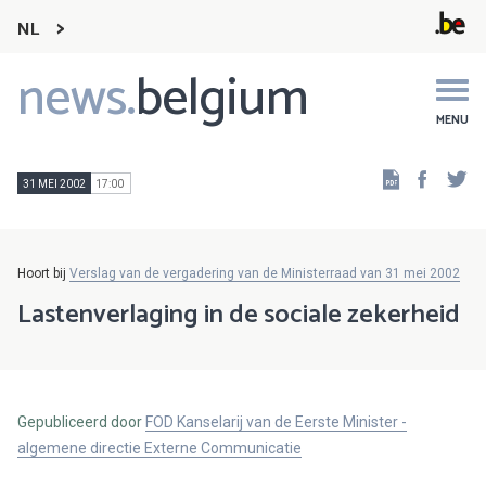
NL
news.
belgium
Main
navigation
MENU
Faceb
Tw
31 MEI 2002
17:00
Hoort bij
Verslag van de vergadering van de Ministerraad van 31 mei 2002
Lastenverlaging in de sociale zekerheid
Gepubliceerd door
FOD Kanselarij van de Eerste Minister -
algemene directie Externe Communicatie