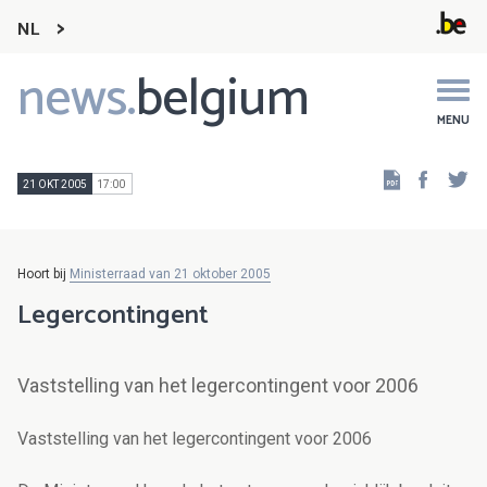
NL
news.
belgium
Main
navigation
MENU
Faceb
Tw
21 OKT 2005
17:00
Hoort bij
Ministerraad van 21 oktober 2005
Legercontingent
Vaststelling van het legercontingent voor 2006
Vaststelling van het legercontingent voor 2006