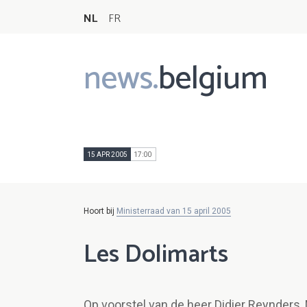
NL
FR
news.
belgium
Main
navigation
15 APR 2005
17:00
Hoort bij
Ministerraad van 15 april 2005
Les Dolimarts
Op voorstel van de heer Didier Reynders, 