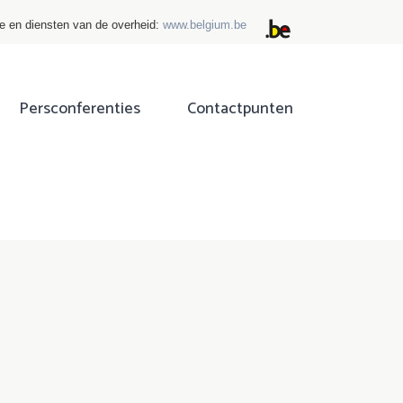
ie en diensten van de overheid:
www.belgium.be
Persconferenties
Contactpunten
ok
tter