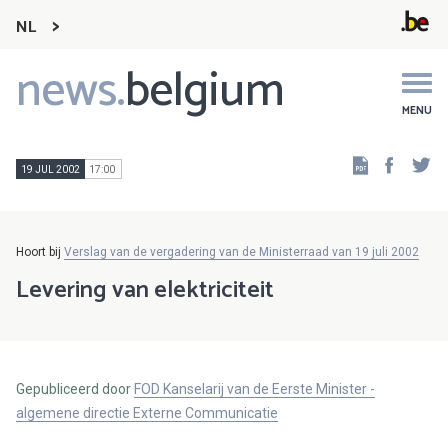
NL
news.
belgium
Main
navigation
MENU
Faceb
Tw
19 JUL 2002
17:00
Hoort bij
Verslag van de vergadering van de Ministerraad van 19 juli 2002
Levering van elektriciteit
Gepubliceerd door
FOD Kanselarij van de Eerste Minister -
algemene directie Externe Communicatie