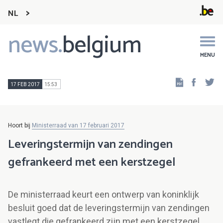
NL
news.
belgium
Main
navigation
MENU
Faceb
Tw
17 FEB 2017
15:53
Hoort bij
Ministerraad van 17 februari 2017
Leveringstermijn van zendingen
gefrankeerd met een kerstzegel
De ministerraad keurt een ontwerp van koninklijk
besluit goed dat de leveringstermijn van zendingen
vastlegt die gefrankeerd zijn met een kerstzegel