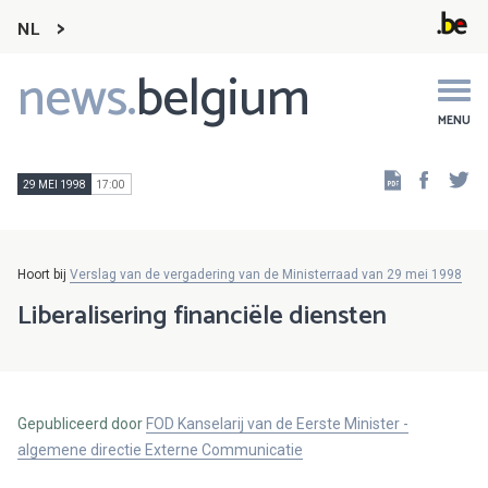
NL
news.
belgium
Main
navigation
MENU
Faceb
Tw
29 MEI 1998
17:00
Hoort bij
Verslag van de vergadering van de Ministerraad van 29 mei 1998
Liberalisering financiële diensten
Gepubliceerd door
FOD Kanselarij van de Eerste Minister -
algemene directie Externe Communicatie