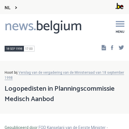
NL
news.
belgium
Main
navigation
MENU
Faceb
Tw
18 SEP 1998
17:00
Hoort bij
Verslag van de vergadering van de Ministerraad van 18 september
1998
Logopedisten in Planningscommissie
Medisch Aanbod
Gepubliceerd door
FOD Kanselarij van de Eerste Minister -