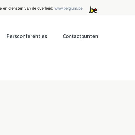
ie en diensten van de overheid:
www.belgium.be
Persconferenties
Contactpunten
ok
tter