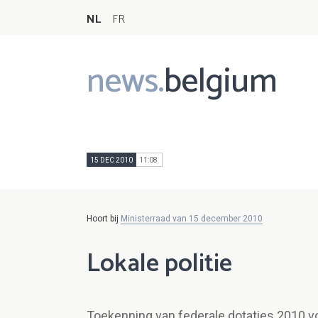
NL
FR
news.
belgium
Main
navigation
15 DEC 2010
11:08
Hoort bij
Ministerraad van 15 december 2010
Lokale politie
Toekenning van federale dotaties 2010 voo