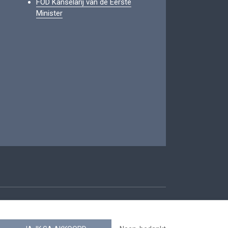
FOD Kanselarij van de Eerste
Minister
oegankelijkheid