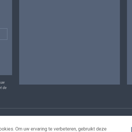
 uw
et de
vens
Voorwaarden voor het hergebruik
Contacteer ons
T
okies. Om uw ervaring te verbeteren, gebruikt deze