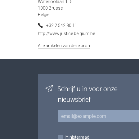
Waterloolaan 115
1000 Brussel
België
+32 2 542 80 11
http://www.justice.belgium.be
Alle artikelen van deze bron
Schrijf u in voor onze
nieuwsbrief
E-mail
Inschrijvingen
Ministerraad