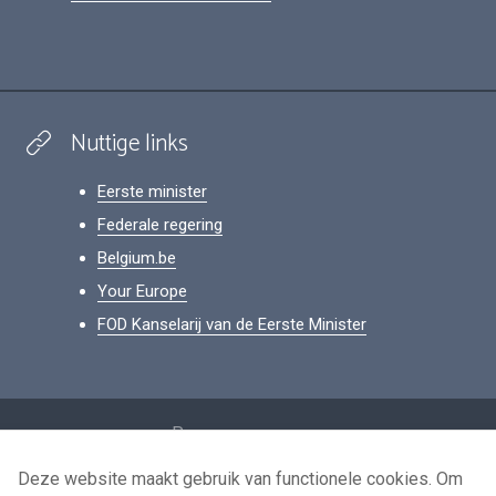
Nuttige links
Eerste minister
Federale regering
Belgium.be
Your Europe
FOD Kanselarij van de Eerste Minister
Footer
Persoonsgegevens
Voorwaarden voor het hergebruik
Deze website maakt gebruik van functionele cookies. Om