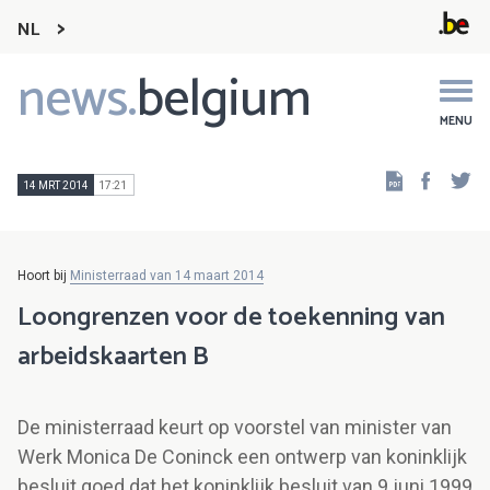
NL
news.
belgium
Main
navigation
MENU
Faceb
Tw
14 MRT 2014
17:21
Hoort bij
Ministerraad van 14 maart 2014
Loongrenzen voor de toekenning van
arbeidskaarten B
De ministerraad keurt op voorstel van minister van
Werk Monica De Coninck een ontwerp van koninklijk
besluit goed dat het koninklijk besluit van 9 juni 1999