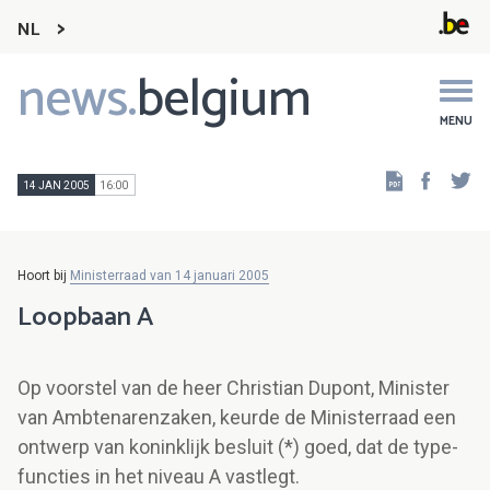
NL
news.
belgium
Main
navigation
MENU
Faceb
Tw
14 JAN 2005
16:00
Hoort bij
Ministerraad van 14 januari 2005
Loopbaan A
Op voorstel van de heer Christian Dupont, Minister
van Ambtenarenzaken, keurde de Ministerraad een
ontwerp van koninklijk besluit (*) goed, dat de type-
functies in het niveau A vastlegt.