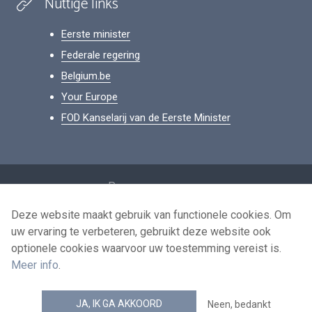
Nuttige links
Eerste minister
Federale regering
Belgium.be
Your Europe
FOD Kanselarij van de Eerste Minister
Footer
Persoonsgegevens
Voorwaarden voor het hergebruik
Deze website maakt gebruik van functionele cookies. Om
uw ervaring te verbeteren, gebruikt deze website ook
Contacteer ons
optionele cookies waarvoor uw toestemming vereist is.
Toegankelijkheid
Meer info
.
news.belgium RSS feed
JA, IK GA AKKOORD
Neen, bedankt