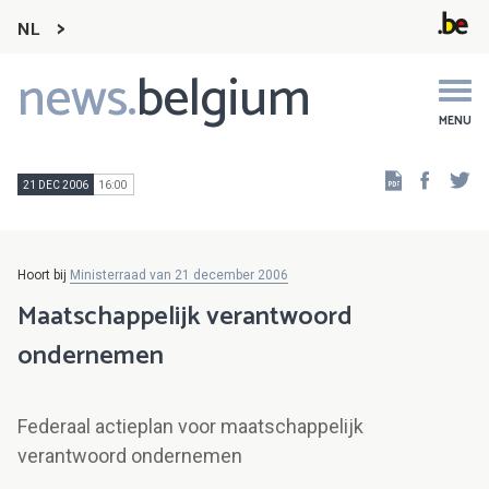
NL
news.
belgium
Main
navigation
MENU
Faceb
Tw
21 DEC 2006
16:00
Hoort bij
Ministerraad van 21 december 2006
Maatschappelijk verantwoord
ondernemen
Federaal actieplan voor maatschappelijk
verantwoord ondernemen