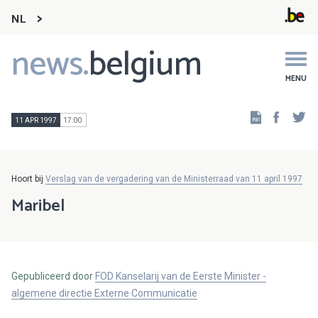
NL
news.
belgium
Main
navigation
MENU
Faceb
Tw
11 APR 1997
17:00
Hoort bij
Verslag van de vergadering van de Ministerraad van 11 april 1997
Maribel
Gepubliceerd door
FOD Kanselarij van de Eerste Minister -
algemene directie Externe Communicatie