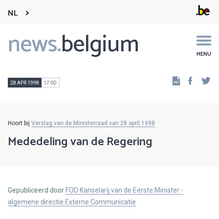
NL
news.
belgium
Main
navigation
MENU
Faceb
Tw
28 APR 1998
17:00
Hoort bij
Verslag van de Ministerraad van 28 april 1998
Mededeling van de Regering
Gepubliceerd door
FOD Kanselarij van de Eerste Minister -
algemene directie Externe Communicatie