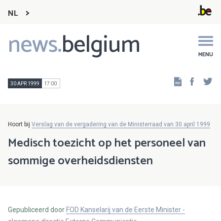
NL
news.
belgium
Main
navigation
MENU
Faceb
Tw
30 APR 1999
17:00
Hoort bij
Verslag van de vergadering van de Ministerraad van 30 april 1999
Medisch toezicht op het personeel van
sommige overheidsdiensten
Gepubliceerd door
FOD Kanselarij van de Eerste Minister -