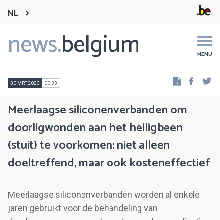
NL
news.
belgium
Main
navigation
MENU
Faceb
Tw
30 MRT 2023
00:30
Meerlaagse siliconenverbanden om
doorligwonden aan het heiligbeen
(stuit) te voorkomen: niet alleen
doeltreffend, maar ook kosteneffectief
Meerlaagse siliconenverbanden worden al enkele
jaren gebruikt voor de behandeling van