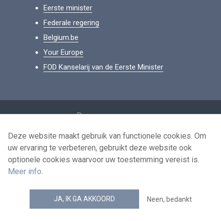
Eerste minister
Federale regering
Belgium.be
Your Europe
FOD Kanselarij van de Eerste Minister
Footer
Persoonsgegevens
Voorwaarden voor het hergebruik
Deze website maakt gebruik van functionele cookies. Om
uw ervaring te verbeteren, gebruikt deze website ook
Contacteer ons
optionele cookies waarvoor uw toestemming vereist is.
Toegankelijkheid
Meer info
.
news.belgium RSS feed
JA, IK GA AKKOORD
Neen, bedankt
© 2026 - news.belgium.be