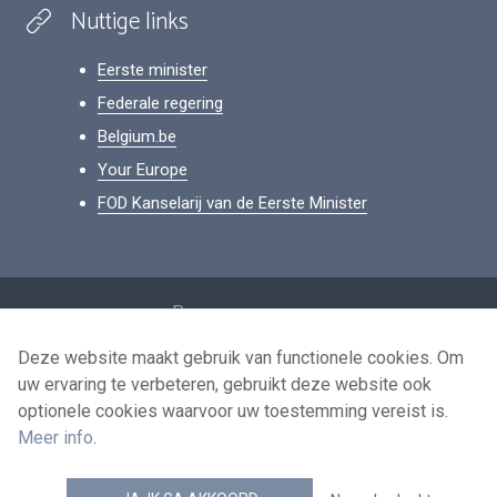
Nuttige links
Eerste minister
Federale regering
Belgium.be
Your Europe
FOD Kanselarij van de Eerste Minister
Footer
Persoonsgegevens
Voorwaarden voor het hergebruik
Deze website maakt gebruik van functionele cookies. Om
uw ervaring te verbeteren, gebruikt deze website ook
Contacteer ons
optionele cookies waarvoor uw toestemming vereist is.
Toegankelijkheid
Meer info
.
news.belgium RSS feed