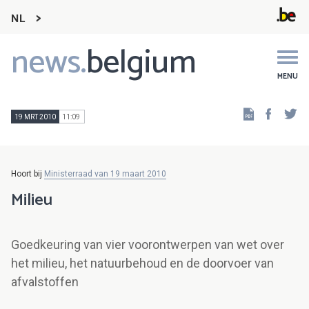
NL
news.
belgium
Main
navigation
MENU
Faceb
Tw
19 MRT 2010
11:09
Hoort bij
Ministerraad van 19 maart 2010
Milieu
Goedkeuring van vier voorontwerpen van wet over
het milieu, het natuurbehoud en de doorvoer van
afvalstoffen