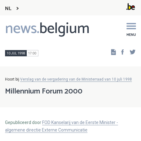
NL
news.
belgium
Main
navigation
MENU
Faceb
Tw
10 JUL 1998
17:00
Hoort bij
Verslag van de vergadering van de Ministerraad van 10 juli 1998
Millennium Forum 2000
Gepubliceerd door
FOD Kanselarij van de Eerste Minister -
algemene directie Externe Communicatie