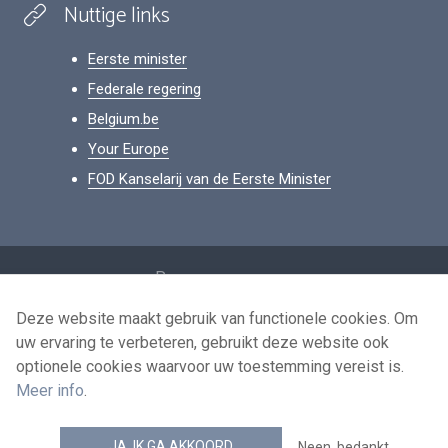
Nuttige links
Eerste minister
Federale regering
Belgium.be
Your Europe
FOD Kanselarij van de Eerste Minister
Footer
Persoonsgegevens
Voorwaarden voor het hergebruik
Deze website maakt gebruik van functionele cookies. Om
uw ervaring te verbeteren, gebruikt deze website ook
Contacteer ons
optionele cookies waarvoor uw toestemming vereist is.
Toegankelijkheid
Meer info
.
news.belgium RSS feed
JA, IK GA AKKOORD
Neen, bedankt