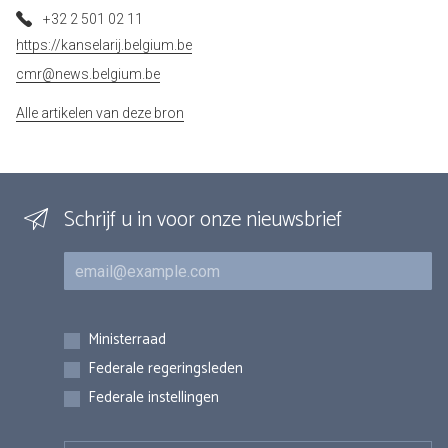
+32 2 501 02 11
https://kanselarij.belgium.be
cmr@news.belgium.be
Alle artikelen van deze bron
Schrijf u in voor onze nieuwsbrief
E-mail
Inschrijvingen
Ministerraad
Federale regeringsleden
Federale instellingen