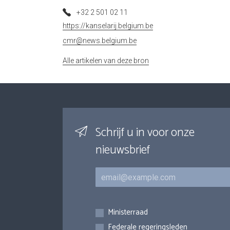
+32 2 501 02 11
https://kanselarij.belgium.be
cmr@news.belgium.be
Alle artikelen van deze bron
Schrijf u in voor onze
nieuwsbrief
E-mail
Inschrijvingen
Ministerraad
Federale regeringsleden