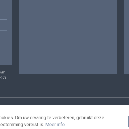
 uw
et de
vens
Voorwaarden voor het hergebruik
Contacteer ons
T
okies. Om uw ervaring te verbeteren, gebruikt deze
oestemming vereist is.
Meer info
.