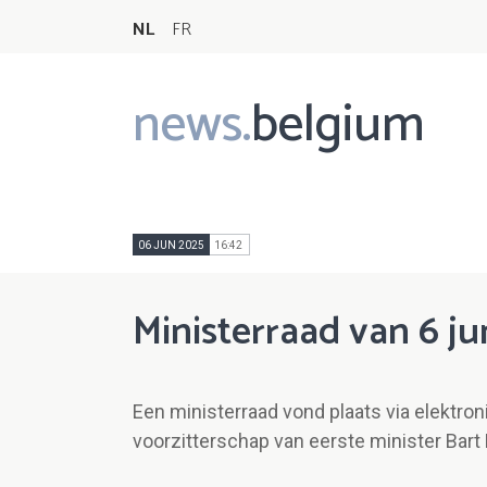
NL
FR
news.
belgium
Main
navigation
06 JUN 2025
16:42
Ministerraad van 6 ju
Een ministerraad vond plaats via elektron
voorzitterschap van eerste minister Bart