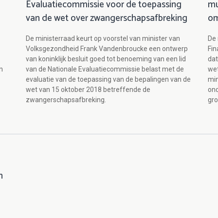
Evaluatiecommissie voor de toepassing
mu
van de wet over zwangerschapsafbreking
om
De ministerraad keurt op voorstel van minister van
De 
Volksgezondheid Frank Vandenbroucke een ontwerp
Fi
van koninklijk besluit goed tot benoeming van een lid
dat
n
van de Nationale Evaluatiecommissie belast met de
wet
evaluatie van de toepassing van de bepalingen van de
min
wet van 15 oktober 2018 betreffende de
on
zwangerschapsafbreking.
gr
n