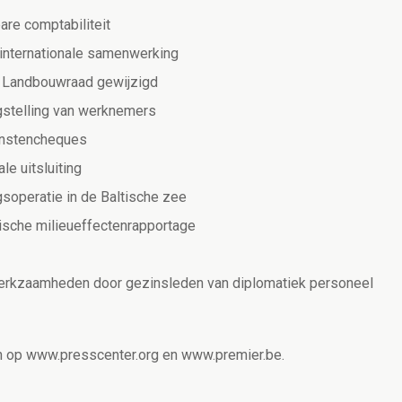
are comptabiliteit
 internationale samenwerking
e Landbouwraad gewijzigd
ngstelling van werknemers
ienstencheques
e uitsluiting
gsoperatie in de Baltische zee
gische milieueffectenrapportage
werkzaamheden door gezinsleden van diplomatiek personeel
en op www.presscenter.org en www.premier.be.