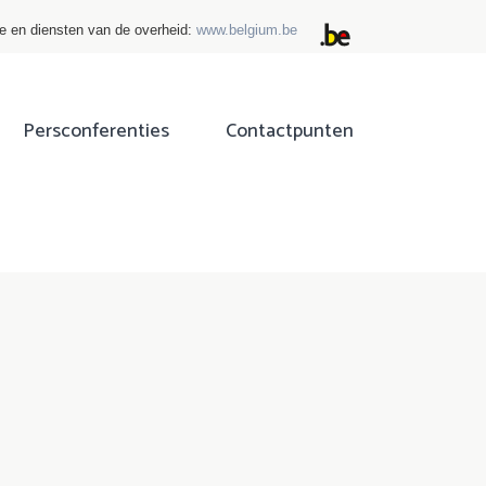
ie en diensten van de overheid:
www.belgium.be
Persconferenties
Contactpunten
ok
tter