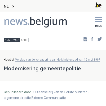
NL
news.
belgium
Main
navigation
MENU
Faceb
Tw
16 MEI 1997
17:00
Hoort bij
Verslag van de vergadering van de Ministerraad van 16 mei 1997
Modernisering gemeentepolitie
Gepubliceerd door
FOD Kanselarij van de Eerste Minister -
algemene directie Externe Communicatie