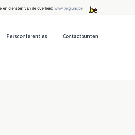
ie en diensten van de overheid:
www.belgium.be
Persconferenties
Contactpunten
ok
tter