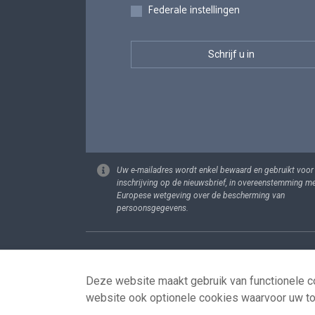
Federale instellingen
Uw e-mailadres wordt enkel bewaard en gebruikt voor
inschrijving op de nieuwsbrief, in overeenstemming m
Europese wetgeving over de bescherming van
persoonsgegevens.
Footer
Persoonsgege
Deze website maakt gebruik van functionele co
website ook optionele cookies waarvoor uw t
© 2026 - news.belgium.be