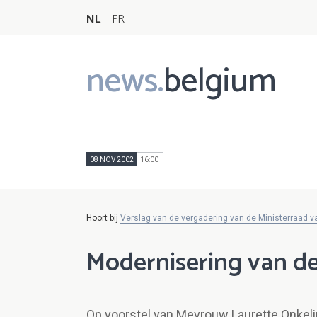
NL
FR
news.
belgium
Main
navigation
08 NOV 2002
16:00
Hoort bij
Verslag van de vergadering van de Ministerraad 
Modernisering van de
Op voorstel van Mevrouw Laurette Onkeli