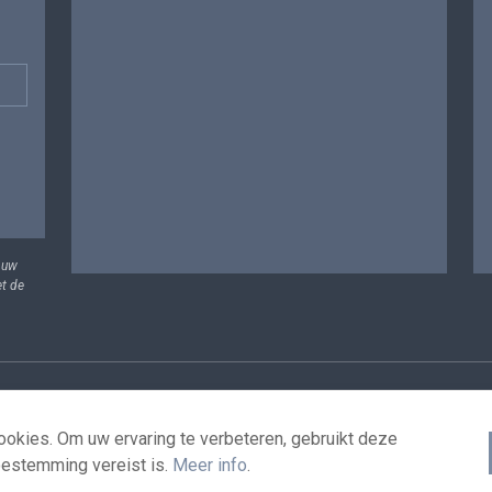
 uw
et de
vens
Voorwaarden voor het hergebruik
Contacteer ons
T
okies. Om uw ervaring te verbeteren, gebruikt deze
oestemming vereist is.
Meer info
.