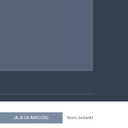
oegankelijkheid
JA, IK GA AKKOORD
Neen, bedankt
news.belgium RSS feed