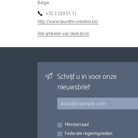
België
+32 2 233 51 11
http://www.laurette-onkelinx.be/
Alle artikelen van deze bron
Schrijf u in voor onze
nieuwsbrief
E-mail
Inschrijvingen
Ministerraad
Federale regeringsleden