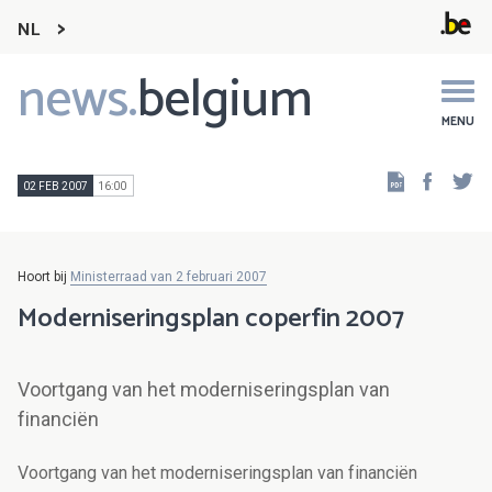
NL
news.
belgium
Main
navigation
MENU
Faceb
Tw
02 FEB 2007
16:00
Hoort bij
Ministerraad van 2 februari 2007
Moderniseringsplan coperfin 2007
Voortgang van het moderniseringsplan van
financiën
Voortgang van het moderniseringsplan van financiën