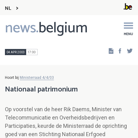
NL
news.
belgium
Main
navigation
MENU
Faceb
Tw
04 APR 2003
17:00
Hoort bij
Ministerraad 4/4/03
Nationaal patrimonium
Op voorstel van de heer Rik Daems, Minister van
Telecommunicatie en Overheidsbedrijven en
Participaties, keurde de Ministerraad de oprichting
goed van een Stichting Nationaal Erfgoed