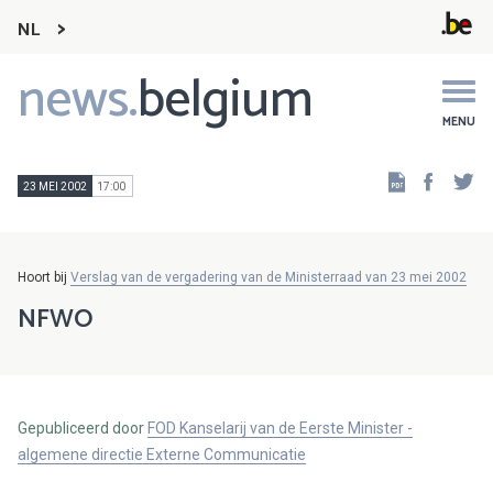
NL
news.
belgium
Main
navigation
MENU
Faceb
Tw
23 MEI 2002
17:00
Hoort bij
Verslag van de vergadering van de Ministerraad van 23 mei 2002
NFWO
Gepubliceerd door
FOD Kanselarij van de Eerste Minister -
algemene directie Externe Communicatie