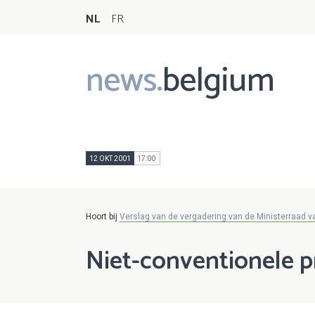
NL
FR
news.
belgium
Main
navigation
12 OKT 2001
17:00
Hoort bij
Verslag van de vergadering van de Ministerraad v
Niet-conventionele p