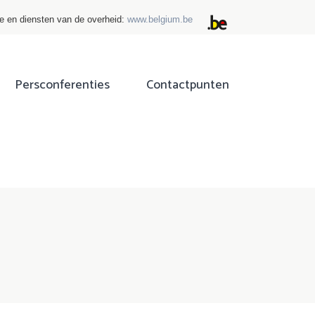
ie en diensten van de overheid:
www.belgium.be
Persconferenties
Contactpunten
ok
tter