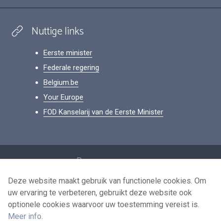
Nuttige links
Eerste minister
Federale regering
Belgium.be
Your Europe
FOD Kanselarij van de Eerste Minister
Footer
Persoonsgegevens
Voorwaarden voor het hergebruik
Deze website maakt gebruik van functionele cookies. Om
uw ervaring te verbeteren, gebruikt deze website ook
Contacteer ons
optionele cookies waarvoor uw toestemming vereist is.
Toegankelijkheid
Meer info
.