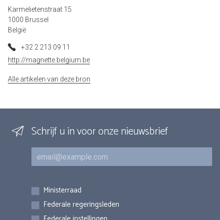
Karmelietenstraat 15
1000 Brussel
België
+32 2 213 09 11
http://magnette.belgium.be
Alle artikelen van deze bron
Schrijf u in voor onze nieuwsbrief
E-mail
Inschrijvingen
Ministerraad
Federale regeringsleden
Federale instellingen