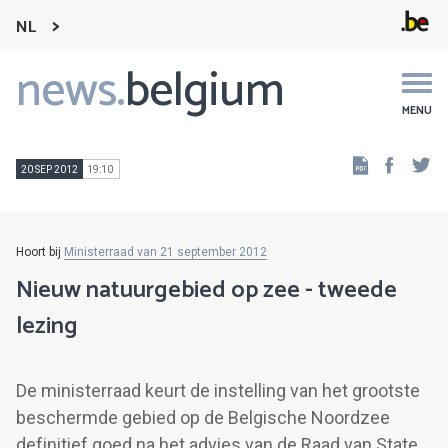
NL
news.
belgium
Main
navigation
MENU
Faceb
Tw
20 SEP 2012
19:10
Hoort bij
Ministerraad van 21 september 2012
Nieuw natuurgebied op zee - tweede
lezing
De ministerraad keurt de instelling van het grootste
beschermde gebied op de Belgische Noordzee
definitief goed na het advies van de Raad van State.