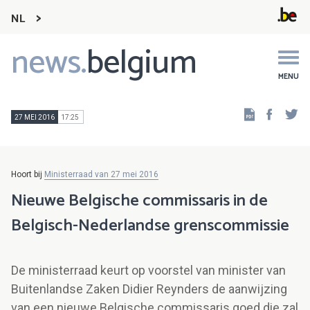
NL
news.
belgium
Main
navigation
MENU
Faceb
Tw
27 MEI 2016
17:25
Hoort bij
Ministerraad van 27 mei 2016
Nieuwe Belgische commissaris in de
Belgisch-Nederlandse grenscommissie
De ministerraad keurt op voorstel van minister van
Buitenlandse Zaken Didier Reynders de aanwijzing
van een nieuwe Belgische commissaris goed die zal