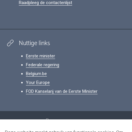
Raadpleeg de contactenlijst
Nuttige links
Eerste minister
Federale regering
Belgium.be
Your Europe
FOD Kanselarij van de Eerste Minister
Footer
Persoonsgegevens
Voorwaarden voor het hergebruik