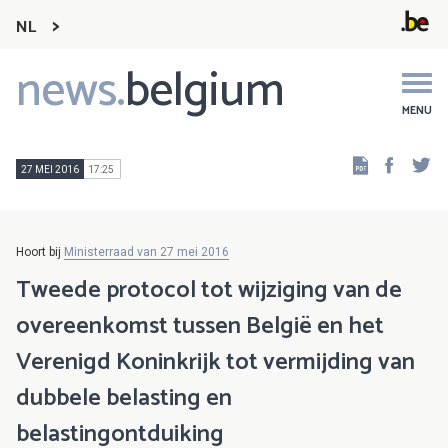
NL
news.
belgium
Main
navigation
MENU
Faceb
Tw
27 MEI 2016
17:25
Hoort bij
Ministerraad van 27 mei 2016
Tweede protocol tot wijziging van de
overeenkomst tussen België en het
Verenigd Koninkrijk tot vermijding van
dubbele belasting en
belastingontduiking