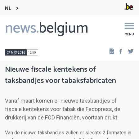
NL
news.
belgium
Main
navigation
MENU
Faceb
Tw
07 MRT 2016
12:59
Nieuwe fiscale kentekens of
taksbandjes voor tabaksfabricaten
Vanaf maart komen er nieuwe taksbandjes of
fiscale kentekens voor tabak die Fedopress, de
drukkerij van de FOD Financiën, voortaan drukt.
Van de nieuwe taksbandjes zullen er slechts 2 formaten in