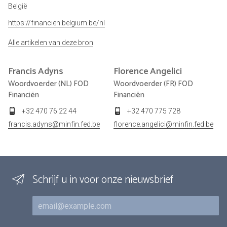
België
https://financien.belgium.be/nl
Alle artikelen van deze bron
Francis
Adyns
Florence
Angelici
Woordvoerder (NL) FOD
Woordvoerder (FR) FOD
Financiën
Financiën
+32 470 76 22 44
+32 470 775 728
francis.adyns@minfin.fed.be
florence.angelici@minfin.fed.be
Schrijf u in voor onze nieuwsbrief
E-mail