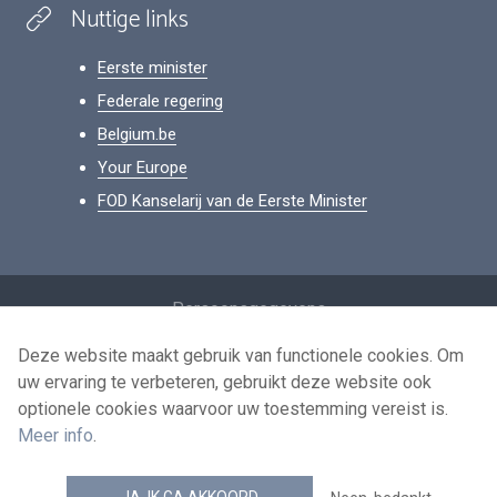
Nuttige links
Eerste minister
Federale regering
Belgium.be
Your Europe
FOD Kanselarij van de Eerste Minister
Footer
Persoonsgegevens
Voorwaarden voor het hergebruik
Deze website maakt gebruik van functionele cookies. Om
uw ervaring te verbeteren, gebruikt deze website ook
Contacteer ons
optionele cookies waarvoor uw toestemming vereist is.
Toegankelijkheid
Meer info
.
news.belgium RSS feed