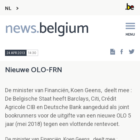
NL
news.
belgium
Main
navigation
MENU
Faceb
Tw
24 APR 2013
14:30
Nieuwe OLO-FRN
De minister van Financiën, Koen Geens, deelt mee :
De Belgische Staat heeft Barclays, Citi, Crédit
Agricole CIB en Deutsche Bank aangeduid als joint
bookrunners voor de uitgifte van een nieuwe OLO 5
jaar (mei 2018) tegen een vlottende rentevoet.
De minister van Financiën, Koen Geens, deelt mee :