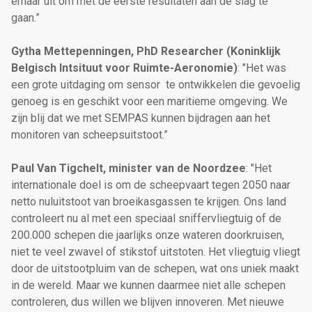
ernaar uit om met de eerste resultaten aan de slag te
gaan.”
Gytha Mettepenningen, PhD Researcher (Koninklijk
Belgisch Intsituut voor Ruimte-Aeronomie)
: "Het was
een grote uitdaging om sensor te ontwikkelen die gevoelig
genoeg is en geschikt voor een maritieme omgeving. We
zijn blij dat we met SEMPAS kunnen bijdragen aan het
monitoren van scheepsuitstoot.”
Paul Van Tigchelt, minister van de Noordzee
: "Het
internationale doel is om de scheepvaart tegen 2050 naar
netto nuluitstoot van broeikasgassen te krijgen. Ons land
controleert nu al met een speciaal sniffervliegtuig of de
200.000 schepen die jaarlijks onze wateren doorkruisen,
niet te veel zwavel of stikstof uitstoten. Het vliegtuig vliegt
door de uitstootpluim van de schepen, wat ons uniek maakt
in de wereld. Maar we kunnen daarmee niet alle schepen
controleren, dus willen we blijven innoveren. Met nieuwe