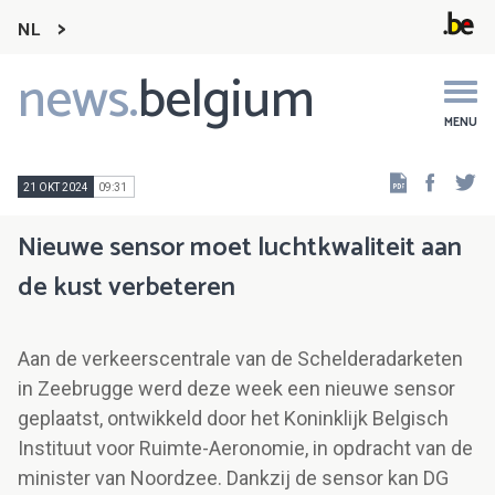
NL
news.
belgium
Main
navigation
MENU
Faceb
Tw
21 OKT 2024
09:31
Nieuwe sensor moet luchtkwaliteit aan
de kust verbeteren
Aan de verkeerscentrale van de Schelderadarketen
in Zeebrugge werd deze week een nieuwe sensor
geplaatst, ontwikkeld door het Koninklijk Belgisch
Instituut voor Ruimte-Aeronomie, in opdracht van de
minister van Noordzee. Dankzij de sensor kan DG