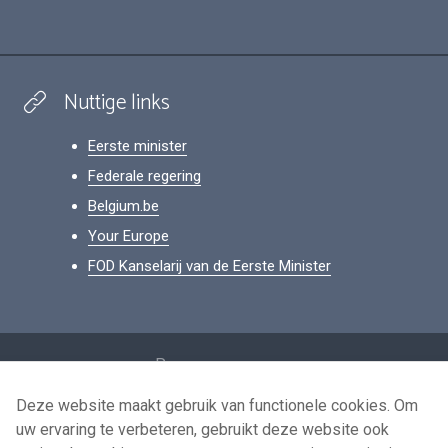
Nuttige links
Eerste minister
Federale regering
Belgium.be
Your Europe
FOD Kanselarij van de Eerste Minister
Footer
Persoonsgegevens
Voorwaarden voor het hergebruik
Deze website maakt gebruik van functionele cookies. Om
uw ervaring te verbeteren, gebruikt deze website ook
Contacteer ons