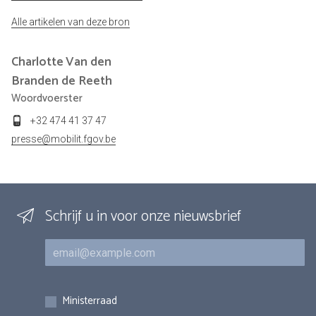
Alle artikelen van deze bron
Charlotte
Van den
Branden de Reeth
Woordvoerster
+32 474 41 37 47
presse@mobilit.fgov.be
Schrijf u in voor onze nieuwsbrief
E-mail
Inschrijvingen
Ministerraad