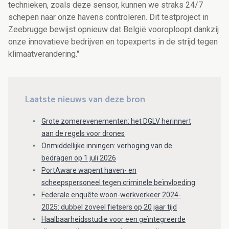
technieken, zoals deze sensor, kunnen we straks 24/7
schepen naar onze havens controleren. Dit testproject in
Zeebrugge bewijst opnieuw dat België vooroploopt dankzij
onze innovatieve bedrijven en topexperts in de strijd tegen
klimaatverandering."
Laatste nieuws van deze bron
Grote zomerevenementen: het DGLV herinnert
aan de regels voor drones
Onmiddellijke inningen: verhoging van de
bedragen op 1 juli 2026
PortAware wapent haven- en
scheepspersoneel tegen criminele beïnvloeding
Federale enquête woon-werkverkeer 2024-
2025: dubbel zoveel fietsers op 20 jaar tijd
Haalbaarheidsstudie voor een geïntegreerde