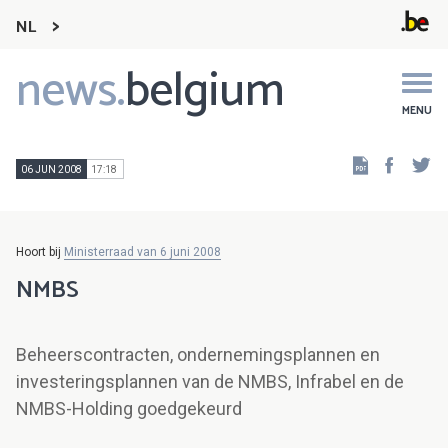
NL
news.
belgium
Main
navigation
MENU
Faceb
Tw
06 JUN 2008
17:18
Hoort bij
Ministerraad van 6 juni 2008
NMBS
Beheerscontracten, ondernemingsplannen en
investeringsplannen van de NMBS, Infrabel en de
NMBS-Holding goedgekeurd