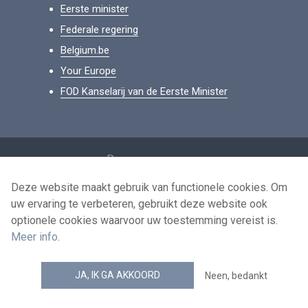
Eerste minister
Federale regering
Belgium.be
Your Europe
FOD Kanselarij van de Eerste Minister
Footer
Persoonsgegevens
Voorwaarden voor het hergebruik
Deze website maakt gebruik van functionele cookies. Om
uw ervaring te verbeteren, gebruikt deze website ook
Contacteer ons
optionele cookies waarvoor uw toestemming vereist is.
Toegankelijkheid
Meer info
.
news.belgium RSS feed
JA, IK GA AKKOORD
Neen, bedankt
© 2026 - news.belgium.be