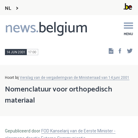
NL
news.
belgium
Main
navigation
MENU
Faceb
Tw
14 JUN 2001
17:00
Hoort bij
Verslag van de vergaderingvan de Ministerraad van 14 juni 2001
Nomenclatuur voor orthopedisch
materiaal
Gepubliceerd door
FOD Kanselarij van de Eerste Minister -