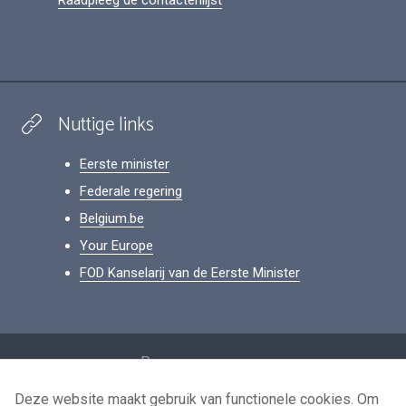
Raadpleeg de contactenlijst
Nuttige links
Eerste minister
Federale regering
Belgium.be
Your Europe
FOD Kanselarij van de Eerste Minister
Footer
Persoonsgegevens
Voorwaarden voor het hergebruik
Deze website maakt gebruik van functionele cookies. Om