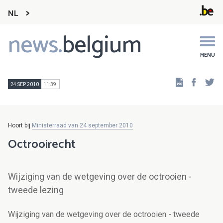
NL
news.
belgium
Main
navigation
MENU
Faceb
Tw
24 SEP 2010
11:39
Hoort bij
Ministerraad van 24 september 2010
Octrooirecht
Wijziging van de wetgeving over de octrooien -
tweede lezing
Wijziging van de wetgeving over de octrooien - tweede