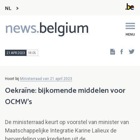
NL
news.
belgium
Main
navigation
MENU
Faceb
Tw
21 APR 2023
18:05
Hoort bij
Ministerraad van 21 april 2023
Oekraïne: bijkomende middelen voor
OCMW's
De ministerraad keurt op voorstel van minister van
Maatschappelijke Integratie Karine Lalieux de
herverdeling van kredieten uit de