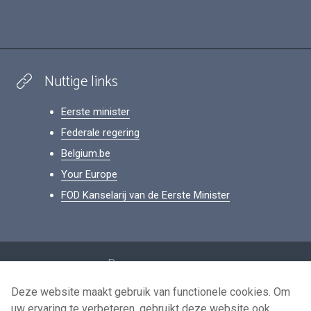
Nuttige links
Eerste minister
Federale regering
Belgium.be
Your Europe
FOD Kanselarij van de Eerste Minister
Footer
Persoonsgegevens
Voorwaarden voor het hergebruik
Deze website maakt gebruik van functionele cookies. Om
uw ervaring te verbeteren, gebruikt deze website ook