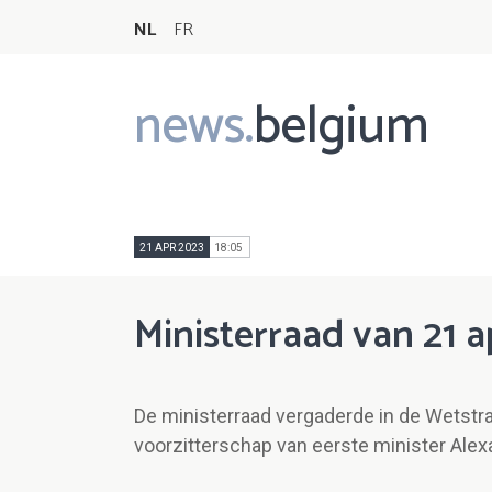
NL
FR
news.
belgium
Main
navigation
21 APR 2023
18:05
Ministerraad van 21 a
De ministerraad vergaderde in de Wetstraa
voorzitterschap van eerste minister Alex