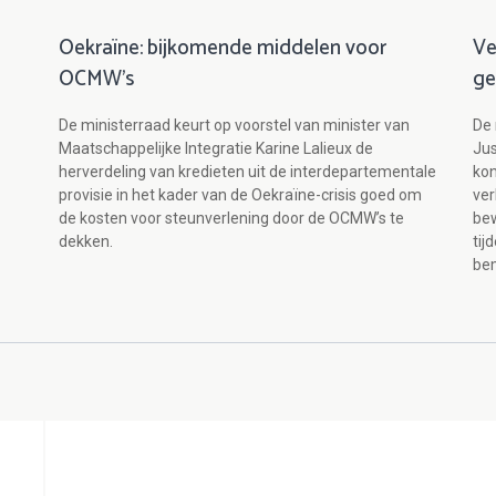
Oekraïne: bijkomende middelen voor
Ve
OCMW's
ge
De ministerraad keurt op voorstel van minister van
De 
Maatschappelijke Integratie Karine Lalieux de
Jus
herverdeling van kredieten uit de interdepartementale
kon
provisie in het kader van de Oekraïne-crisis goed om
ver
de kosten voor steunverlening door de OCMW’s te
bew
dekken.
tij
be