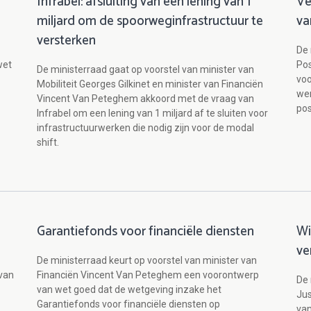
Infrabel: afsluiting van een lening van 1
Ve
miljard om de spoorweginfrastructuur te
va
versterken
De 
wet
Pos
De ministerraad gaat op voorstel van minister van
voo
Mobiliteit Georges Gilkinet en minister van Financiën
we
Vincent Van Peteghem akkoord met de vraag van
pos
Infrabel om een lening van 1 miljard af te sluiten voor
infrastructuurwerken die nodig zijn voor de modal
shift.
Garantiefonds voor financiële diensten
Wi
ve
De ministerraad keurt op voorstel van minister van
van
Financiën Vincent Van Peteghem een voorontwerp
De 
van wet goed dat de wetgeving inzake het
Jus
Garantiefonds voor financiële diensten op
van